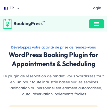
FR
Login
Conception primée
Unlimited Appointments, Services & Staff
Buy Now $89
F
60+ Free Premium add-ons
i
Développez votre activité de prise de rendez-vous
l
Email, SMS & WhatsApp Notification
t
WordPress Booking Plugin for
r
e
20+ Built-in Payment Gateways
Appointments & Scheduling
r
24/7 Quick Support By Experts
Le plugin de réservation de rendez-vous WordPress tout-
en-un pour toute industrie basée sur les services.
Planification du personnel entièrement automatisée,
Grab Deal $89
auto-réservation, paiements faciles.
Still have question?