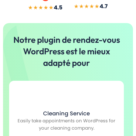
★★★★★
4.7
★★★★★
4.5
Notre plugin de rendez-vous
WordPress est le mieux
adapté pour
Cleaning Service
Easily take appointments on WordPress for
Ve
e
your cleaning company.
v