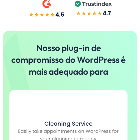
★★★★★
4.7
★★★★★
4.5
Nosso plug-in de
compromisso do WordPress é
mais adequado para
Cleaning Service
Easily take appointments on WordPress for
V
e
your cleaning company.