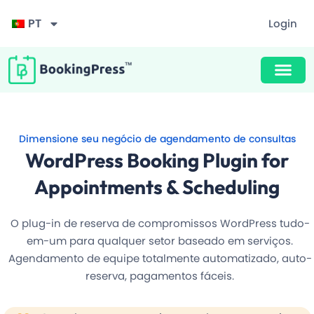
PT
Login
projeto premiado
Unlimited Appointments, Services & Staff
Buy Now $89
F
60+ Free Premium add-ons
i
Dimensione seu negócio de agendamento de consultas
l
Email, SMS & WhatsApp Notification
t
WordPress Booking Plugin for
r
a
20+ Built-in Payment Gateways
Appointments & Scheduling
r
24/7 Quick Support By Experts
O plug-in de reserva de compromissos WordPress tudo-
em-um para qualquer setor baseado em serviços.
Agendamento de equipe totalmente automatizado, auto-
Grab Deal $89
reserva, pagamentos fáceis.
Still have question?