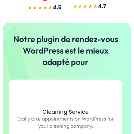
★★★★★
4.7
★★★★★
4.5
Notre plugin de rendez-vous
WordPress est le mieux
adapté pour
Cleaning Service
Easily take appointments on WordPress for
Ve
e
your cleaning company.
v