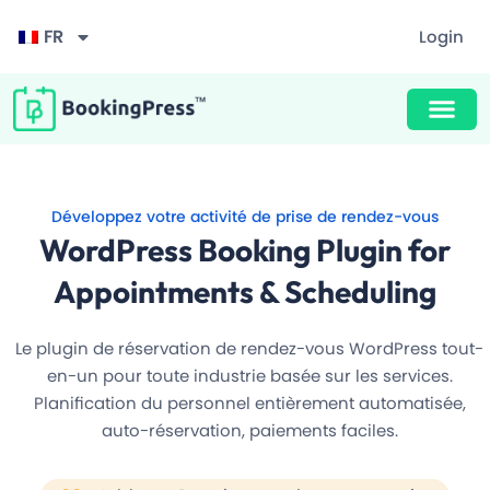
FR
Login
Conception primée
Unlimited Appointments, Services & Staff
Buy Now $89
F
60+ Free Premium add-ons
i
Développez votre activité de prise de rendez-vous
l
Email, SMS & WhatsApp Notification
t
WordPress Booking Plugin for
r
e
20+ Built-in Payment Gateways
Appointments & Scheduling
r
24/7 Quick Support By Experts
Le plugin de réservation de rendez-vous WordPress tout-
en-un pour toute industrie basée sur les services.
Planification du personnel entièrement automatisée,
Grab Deal $89
auto-réservation, paiements faciles.
Still have question?